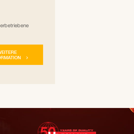
rbetriebene
EITERE
ORMATION