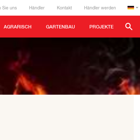
n Sie uns
Händler
Kontakt
Händler werden
AGRARISCH
GARTENBAU
PROJEKTE