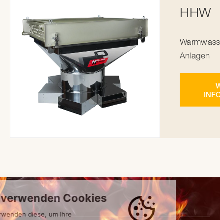
HHW
Warmwasse
Anlagen
W
INF