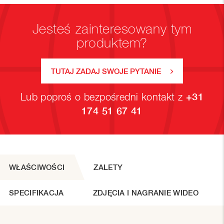
Jesteś zainteresowany tym
produktem?
TUTAJ ZADAJ SWOJE PYTANIE
Lub poproś o bezpośredni kontakt z
+31
174 51 67 41
WŁAŚCIWOŚCI
ZALETY
SPECIFIKACJA
ZDJĘCIA I NAGRANIE WIDEO