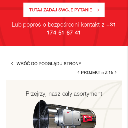
TUTAJ ZADAJ SWOJE PYTANIE
Lub poproś o bezpośredni kontakt z
+31
174 51 67 41
WRÓĆ DO PODGLĄDU STRONY
PROJEKT 5 Z 15
Przejrzyj nasz cały asortyment