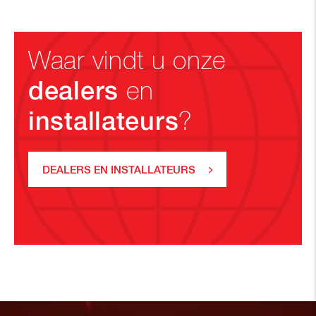
Waar vindt u onze
dealers
en
installateurs
?
DEALERS EN INSTALLATEURS