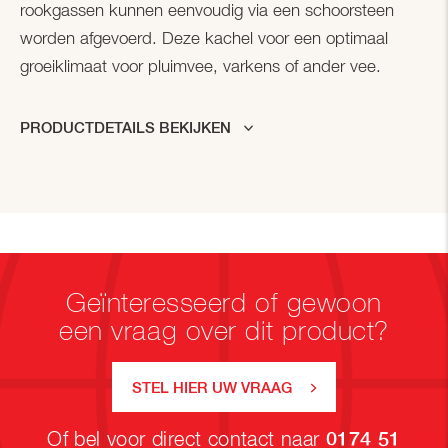
rookgassen kunnen eenvoudig via een schoorsteen
worden afgevoerd. Deze kachel voor een optimaal
groeiklimaat voor pluimvee, varkens of ander vee.
PRODUCTDETAILS BEKIJKEN
Geïnteresseerd of gewoon
een vraag over dit product?
STEL HIER UW VRAAG
Of bel voor direct contact naar
0174 51